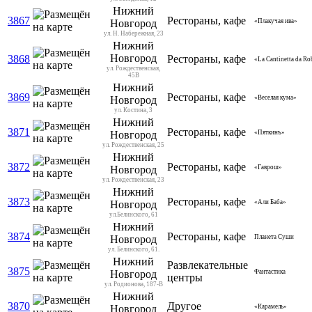
Нижний
3867
Рестораны, кафе
Новгород
«Плакучая ива»
ул. Н. Набережная, 23
Нижний
Новгород
3868
Рестораны, кафе
«La Cantinetta da Ro
ул. Рождественская,
45В
Нижний
3869
Рестораны, кафе
Новгород
«Веселая кума»
ул. Костина, 3
Нижний
3871
Рестораны, кафе
Новгород
«Пяткинъ»
ул. Рождественская, 25
Нижний
3872
Рестораны, кафе
Новгород
«Гаврош»
ул. Рождественская, 23
Нижний
3873
Рестораны, кафе
Новгород
«Али Баба»
ул.Белинского, 61
Нижний
3874
Рестораны, кафе
Новгород
Планета Суши
ул. Белинского, 61.
Нижний
Развлекательные
3875
Новгород
Фантастика
центры
ул. Родионова, 187-В
Нижний
3870
Другое
Новгород
«Карамель»