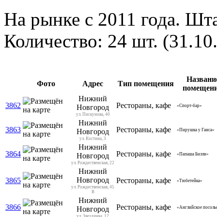
На рынке с 2011 года. Шта
Количество: 24 шт. (31.10
Названи
Фото
Адрес
Тип помещения
помещен
Нижний
3862
Рестораны, кафе
Новгород
«Спорт-бар»
ул. Пискунова, 40
Нижний
3863
Рестораны, кафе
Новгород
«Пирушка у Ганса»
ул. Костина, 3
Нижний
3864
Рестораны, кафе
Новгород
«Папаша Билли»
ул. Рождественская, 22
Нижний
Новгород
3865
Рестораны, кафе
«Тюбетейка»
ул. Рождественская, 45
В
Нижний
3866
Рестораны, кафе
Новгород
«Английское посоль
ул. Звездинка, 12